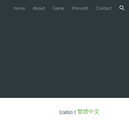
home
About
Game
Presskit
Contact
ion
繁體中文
English
|